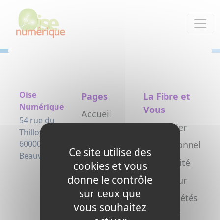
Panneau de gestion des cookies
Oise
Pages
La Fibre et
Numérique
Vous
Accueil
54 rue du
Particulier
Le projet
Thilloy
60000
Professionnel
Testez
Ce site utilise des
Beauvais
votre
Collectivité
cookies et vous
éligibilité
donne le contrôle
Opérateur
sur ceux que
Actualités
Copropriétés
vous souhaitez
L’arrivée de
/ syndics