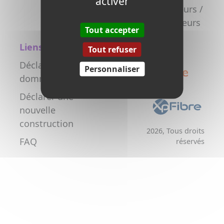
activer
la fibre
Promoteurs /
Aménageurs
Tout accepter
Liens utiles
Tout refuser
Déclarer un
Personnaliser
dommage réseau
Déclarer une
nouvelle
construction
2026, Tous droits
FAQ
réservés