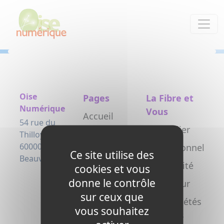
Panneau de gestion des cookies
Oise
Pages
La Fibre et
Numérique
Vous
Accueil
54 rue du
Particulier
Le projet
Thilloy
60000
Professionnel
Testez
Ce site utilise des
Beauvais
votre
Collectivité
cookies et vous
éligibilité
donne le contrôle
Opérateur
sur ceux que
Actualités
Copropriétés
vous souhaitez
L’arrivée de
/ syndics