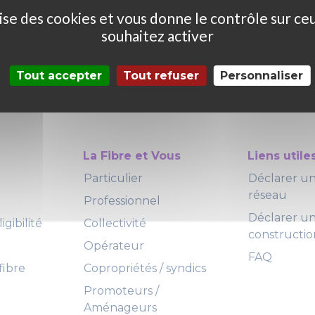
ilise des cookies et vous donne le contrôle sur ce
souhaitez activer
Tout accepter
Tout refuser
Personnaliser
La Fibre et Vous
Liens utile
Particulier
Déclarer 
réseau
Professionnel
Déclarer u
igibilité
Collectivité
constructio
Opérateur
FAQ
fibre
Copropriétés / syndics
Promoteurs /
Aménageurs