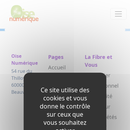
Panneau de gestion des cookies
Oise
Pages
La Fibre et
Numérique
Vous
Accueil
54 rue du
Particulier
Le projet
Thilloy
60000
Professionnel
Testez
Ce site utilise des
Beauvais
votre
Collectivité
cookies et vous
éligibilité
donne le contrôle
Opérateur
sur ceux que
Actualités
Copropriétés
vous souhaitez
L’arrivée de
/ syndics