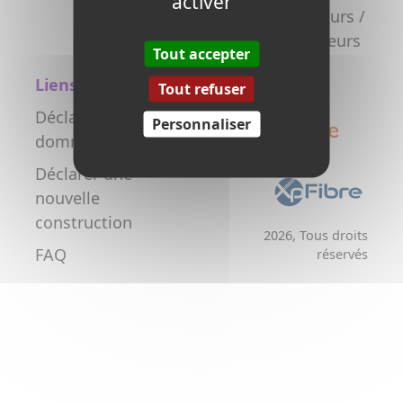
activer
la fibre
Promoteurs /
Aménageurs
Tout accepter
Liens utiles
Tout refuser
Déclarer un
Personnaliser
dommage réseau
Déclarer une
nouvelle
construction
2026, Tous droits
FAQ
réservés