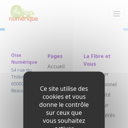
Panneau de gestion des cookies
Oise
Pages
La Fibre et
Numérique
Vous
Accueil
54 rue du
Particulier
Le projet
Thilloy
60000
Professionnel
Testez
Ce site utilise des
Beauvais
votre
Collectivité
cookies et vous
éligibilité
donne le contrôle
Opérateur
sur ceux que
Actualités
Copropriétés
vous souhaitez
L’arrivée de
/ syndics