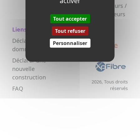
activer
la fibre
Promoteurs /
Aménageurs
Tout accepter
Liens utiles
Tout refuser
Déclarer un
Personnaliser
dommage réseau
Déclarer une
nouvelle
construction
2026, Tous droits
FAQ
réservés