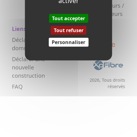
activer
la fibre
Promoteurs /
Aménageurs
Tout accepter
Liens utiles
Tout refuser
Déclarer un
Personnaliser
dommage réseau
Déclarer une
nouvelle
construction
2026, Tous droits
FAQ
réservés