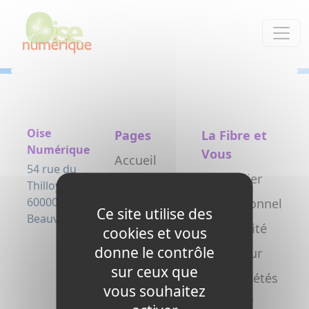
Panneau de gestion des cookies
Oise
Pages
La Fibre et
Numérique
Vous
Accueil
54 rue du
Particulier
Le projet
Thilloy
60000
Professionnel
Testez
Ce site utilise des
Beauvais
votre
Collectivité
cookies et vous
éligibilité
donne le contrôle
Opérateur
sur ceux que
Actualités
Copropriétés
vous souhaitez
L’arrivée de
/ syndics